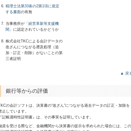
税理士法第33条の2第1項に規定
する書面
の有無
当事務所が
「経営革新等支援機
関」
に認定されているかどうか
株式会社TKCによる会計データの
改ざんにつながる遡及処理（追
加・訂正・削除）がないことの第
三者証明
▲ 戻
銀行等からの評価
TKCの会計ソフトは、決算書の“改ざん”につながる過去データの訂正・加除を
禁止しています。
『記帳適時性証明書』は、その事実を証明しています。
融資を受ける際など、金融機関から決算書の提示を求められた場合には、こ