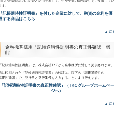
用した融資商品のご紹介と活用を通して、中小企業の資金繰りをご支援して
ます。
『記帳適時性証明書』を付した企業に対して、
融資の金利を優
遇する商品はこちら
▲ 戻
金融機関様用「記帳適時性証明書の真正性確認」機
能
『記帳適時性証明書
』
は、株式会社TKCから当事務所に対して提供されます
紙に印刷された『記帳適時性証明書
』
の検証は、以下の「記帳適時性の
真正性確認」
で、発行日と発行番号を入力することにより行えます。
「記帳適時性証明書の真正性確認」（TKCグループホームペ
ジへ）
▲ 戻