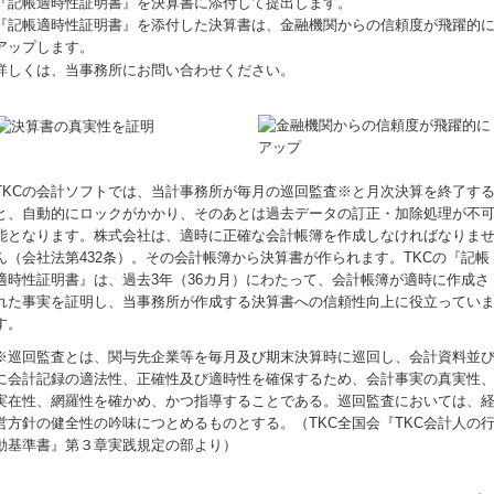
『記帳適時性証明書』を決算書に添付して提出します。
『記帳適時性証明書』を添付した決算書は、金融機関からの信頼度が飛躍的
アップします。
詳しくは、当事務所にお問い合わせください。
TKCの会計ソフトでは、当計事務所が毎月の巡回監査※と月次決算を終了す
と、自動的にロックがかかり、そのあとは過去データの訂正・加除処理が不
能となります。株式会社は、適時に正確な会計帳簿を作成しなければなりま
ん（会社法第432条）。その会計帳簿から決算書が作られます。TKCの『記帳
適時性証明書』は、過去3年（36カ月）にわたって、会計帳簿が適時に作成さ
れた事実を証明し、当事務所が作成する決算書への信頼性向上に役立ってい
す。
※巡回監査とは、関与先企業等を毎月及び期末決算時に巡回し、会計資料並
に会計記録の適法性、正確性及び適時性を確保するため、会計事実の真実性
実在性、網羅性を確かめ、かつ指導することである。巡回監査においては、
営方針の健全性の吟味につとめるものとする。（TKC全国会『TKC会計人の
動基準書』第３章実践規定の部より）