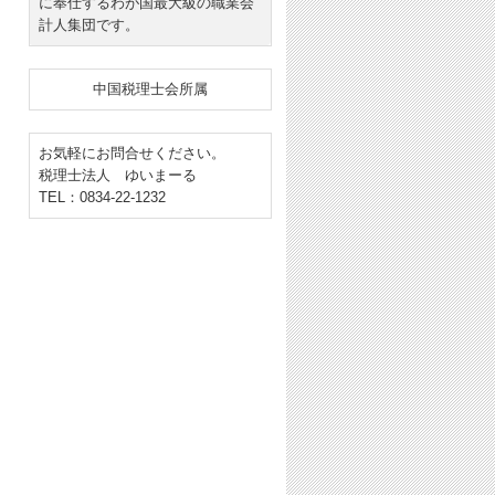
に奉仕するわが国最大級の職業会
計人集団です。
中国税理士会所属
お気軽にお問合せください。
税理士法人 ゆいまーる
TEL：0834-22-1232