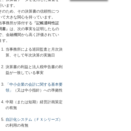
行います。
そのため、その決算書の信頼性につ
いて大きな関心を持っています。
当事務所が添付する
『記帳適時性証
明書
』
は、次の事実を証明したもの
で、金融機関から高く評価されてい
ます。
当事務所による巡回監査と月次決
算、そして年次決算の実施日
決算書の利益と法人税申告書の利
益が一致している事実
「中小企業の会計に関する基本要
領」
（又は中小指針）への準拠性
中期（または短期）経営計画策定
の有無
自計化システム（ＦＸシリーズ）
の利用の有無