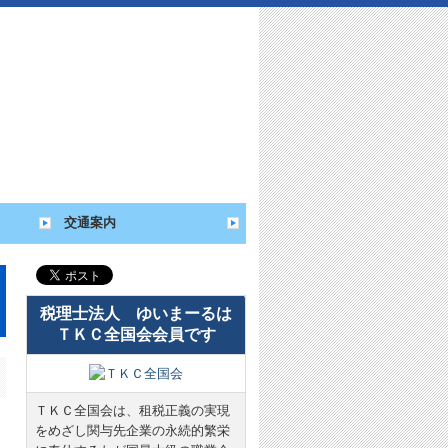
交通案内
税理士法人 ゆいまーるは
ＴＫＣ全国会会員です
ＴＫＣ全国会は、租税正義の実現
をめざし関与先企業の永続的繁栄