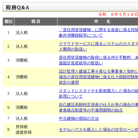
令和 ８年５月１８日
順位
税 目
件 名
「居住用賃貸建物」に関する資産に係る控
1
法人税
象外消費税額等について
クラウドサービスに係るシステムのカスタ
2
法人税
ズ費用の取扱い
居住用賃貸建物の取得に係る仲介手数料、
3
消費税
過固定資産税等の取扱い
設計監理と建築工事を異なる事業者と契約
4
消費税
場合の居住用賃貸建物に係る仕入税額控除
規定の適用
スタッドレスタイヤを新規購入した場合の
5
法人税
処理について
自己建設高額特定資産の仕入れ等の場合の
6
消費税
者免税点制度等の不適用期間の始点
7
法人税
中古建物の償却の方法
所得税
8
モデルハウスを購入した場合の住宅ローン
譲渡所得