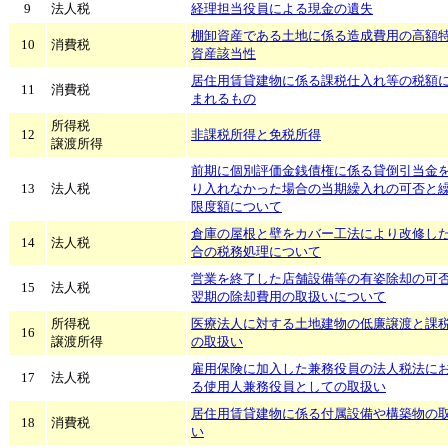
9
法人税
経理担当役員による現金の遺失
棚卸資産である土地に係る造成費用の高額
10
消費税
資産該当性
居住用賃貸建物に係る課税仕入れ等の税額
11
消費税
まれるもの
所得税
12
非課税所得と免税所得
譲渡所得
前期に個別評価金銭債権に係る貸倒引当金
13
法人税
り入れなかった場合の当期繰入れの可否と
限度額について
倉庫の屋根と壁をカバー工法により改修し
14
法人税
合の税務処理について
営業を終了した店舗設備等の有姿除却の可
15
法人税
翌期の除却費用の取扱いについて
所得税
医療法人に対する土地建物の低廉譲渡と課
16
譲渡所得
の取扱い
雇用保険に加入した兼務役員の法人税法に
17
法人税
る使用人兼務役員としての取扱い
居住用賃貸建物に係る付属設備や構築物の
18
消費税
い