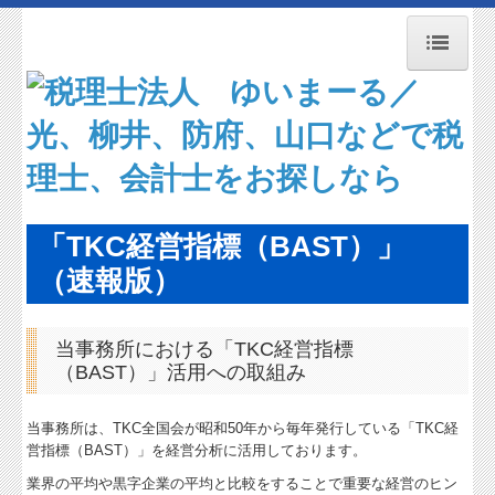
トップページ
事務所紹介
経営理念
職員紹介
「TKC経営指標（BAST）」
交通案内
（速報版）
セミナー案内
当事務所における「TKC経営指標
リンク集
（BAST）」活用への取組み
補助金・助成金・融資情報
当事務所は、TKC全国会が昭和50年から毎年発行している「TKC経
関与先向け融資商品ご紹介
営指標（BAST）」を経営分析に活用しております。
業界の平均や黒字企業の平均と比較をすることで重要な経営のヒン
経営者お役立ち情報