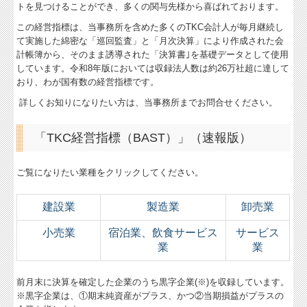
トを見つけることができ、多くの関与先様から喜ばれております。
経営者オススメ情報
この経営指標は、当事務所を含めた多くのTKC会計人が毎月継続し
て実施した綿密な「巡回監査」と「月次決算」により作成された会
Q&A経営相談
計帳簿から、そのまま誘導された「決算書｣を基礎データとして使用
しています。令和8年版においては収録法人数は約26万社超に達して
税務カレンダー
おり、わが国有数の経営指標です。
詳しくお知りになりたい方は、当事務所までお問合せください。
税務Q&A
社長メニューASP版
「TKC経営指標（BAST）」（速報版）
TKCシステムQ&A
ご覧になりたい業種をクリックしてください。
経営革新等支援機関とは
建設業
製造業
卸売業
経営改善オンデマンド講座
小売業
宿泊業、飲食サービス
サービス
業
業
前月末に決算を確定した企業のうち黒字企業(※)を収録しています。
※黒字企業は、①期末純資産がプラス、かつ②当期損益がプラスの